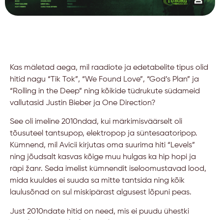
Kas mäletad aega, mil raadiote ja edetabelite tipus olid
hitid nagu “Tik Tok”, “We Found Love”, “God’s Plan” ja
“Rolling in the Deep” ning kõikide tüdrukute südameid
vallutasid Justin Bieber ja One Direction?
See oli imeline 2010ndad, kui märkimisväärselt oli
tõusuteel tantsupop, elektropop ja süntesaatoripop.
Kümnend, mil Avicii kirjutas oma suurima hiti “Levels”
ning jõudsalt kasvas kõige muu hulgas ka hip hopi ja
räpi žanr. Seda imelist kümnendit iseloomustavad lood,
mida kuuldes ei suuda sa mitte tantsida ning kõik
laulusõnad on sul miskipärast algusest lõpuni peas.
Just 2010ndate hitid on need, mis ei puudu ühestki