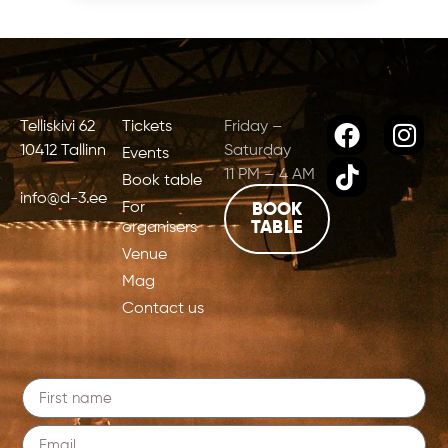
Telliskivi 62
Tickets
Friday –
10412 Tallinn
Saturday
Events
11 PM – 4 AM
Book table
info@d-3.ee
For
BOOK
TABLE
organisers
Venue
Mag
Contact us