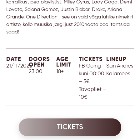
korralikust peo playlistist. Miley Cyrus, Lady Gaga, Demi
Lovato, Selena Gomez, Justin Bieber, Drake, Ariana
Grande, One Direction… see on vaid väga lühike nimekiri
artiste, kelle muusika järgi just 2010ndate peol tantsida
saad!
DATE
DOORS
AGE
TICKETS
LINEUP
OPEN
LIMIT
21/11/2025
FB Going
San Andres
23:00
18+
kuni 00:00
Kalamees
– 5€
Tavapilet –
10€
TICKETS