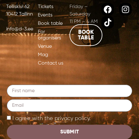
Telliskivi 62
Tickets
Friday –
10412 Tallinn
Saturday
Events
11 PM – 4 AM
Book table
info@d-3.ee
For
BOOK
TABLE
organisers
Venue
Mag
Contact us
I agree with the privacy policy.
SUBMIT