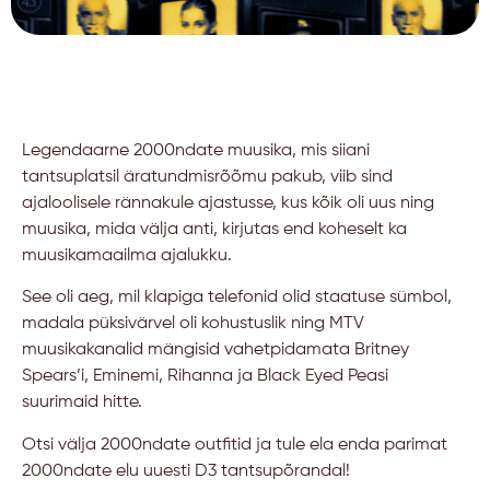
Legendaarne 2000ndate muusika, mis siiani
tantsuplatsil äratundmisrõõmu pakub, viib sind
ajaloolisele rännakule ajastusse, kus kõik oli uus ning
muusika, mida välja anti, kirjutas end koheselt ka
muusikamaailma ajalukku.
See oli aeg, mil klapiga telefonid olid staatuse sümbol,
madala püksivärvel oli kohustuslik ning MTV
muusikakanalid mängisid vahetpidamata Britney
Spears’i, Eminemi, Rihanna ja Black Eyed Peasi
suurimaid hitte.
Otsi välja 2000ndate outfitid ja tule ela enda parimat
2000ndate elu uuesti D3 tantsupõrandal!