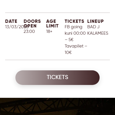
DATE
DOORS
AGE
TICKETS
LINEUP
OPEN
LIMIT
13/03/2026
FB going
BAD J
23:00
18+
kuni 00:00
KALAMEES
– 5€
Tavapilet –
10€
TICKETS