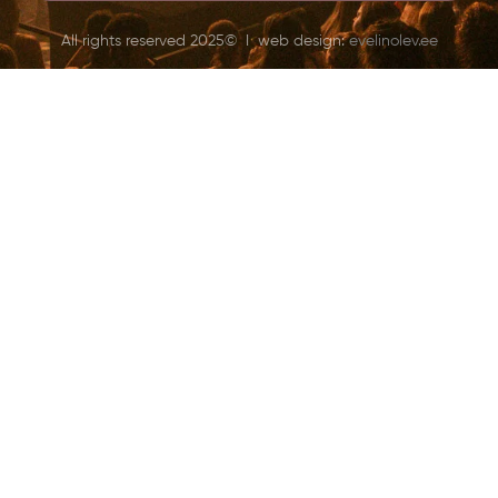
All rights reserved 2025© I web design:
evelinolev.ee