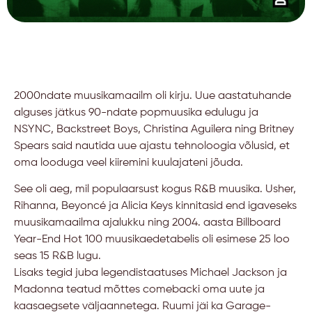
2000ndate muusikamaailm oli kirju. Uue aastatuhande
alguses jätkus 90-ndate popmuusika edulugu ja
NSYNC, Backstreet Boys, Christina Aguilera ning Britney
Spears said nautida uue ajastu tehnoloogia võlusid, et
oma looduga veel kiiremini kuulajateni jõuda.
See oli aeg, mil populaarsust kogus R&B muusika. Usher,
Rihanna, Beyoncé ja Alicia Keys kinnitasid end igaveseks
muusikamaailma ajalukku ning 2004. aasta Billboard
Year-End Hot 100 muusikaedetabelis oli esimese 25 loo
seas 15 R&B lugu.
Lisaks tegid juba legendistaatuses Michael Jackson ja
Madonna teatud mõttes comebacki oma uute ja
kaasaegsete väljaannetega. Ruumi jäi ka Garage-