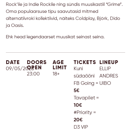
Rock’ile ja Indie Rockile ning sündis muusikastiil “Grime”.
Oma populaarsuse tipu saavutasid mitmed
alternatiivroki kollektiivid, näiteks Coldplay, Björk, Dido
ja Oasis.
Ehk head legendaarset muusikat seinast seina.
DATE
DOORS
AGE
TICKETS
LINEUP
OPEN
LIMIT
09/05/2025
Kuni
ELLIP
23:00
18+
südaööni
ANDRES
FB Going =
UIBO
5€
Tavapilet =
10€
#Priority =
20€
D3 VIP