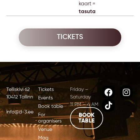
kaart =
tasuta
TICKETS
Telliskivi 62
Tickets
Friday –
10412 Tallinn
Saturday
Events
11 PM – 4 AM
Book table
info@d-3.ee
For
BOOK
TABLE
organisers
Venue
Mag