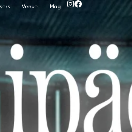
sers
Venue
Mag