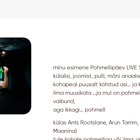
minu esimene Pohmellipäev LIVE S
külalisi, joomist, pulli, mõni ana
kohapeal puusalt köhitud asi… ja 
ilma muusikata …ja mul on pohmell 
vaibund,
aga ikkagi… pohmell
külas Ants Rootslane, Arun Tamm, 
Maanina)
tule kohale pohmelliga või ilma, 