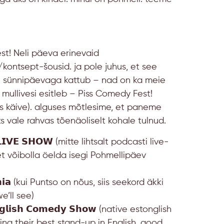
t! Neli päeva erinevaid
ntsept-šousid. ja pole juhus, et see
ese sünnipäevaga kattub – nad on ka meie
S mullivesi esitleb – Piss Comedy Fest!
ks käive). alguses mõtlesime, et paneme
ts vale rahvas tõenäoliselt kohale tulnud.
𝗜𝗩𝗘 𝗦𝗛𝗢𝗪 (mitte lihtsalt podcasti live-
t võibolla öelda isegi Pohmellipäev
𝗶𝗮
(kui Puntso on nõus, siis seekord äkki
e’ll see)
𝗴𝗹𝗶𝘀𝗵 𝗖𝗼𝗺𝗲𝗱𝘆 𝗦𝗵𝗼𝘄 (native estonglish
ing their best stand-up in English. good