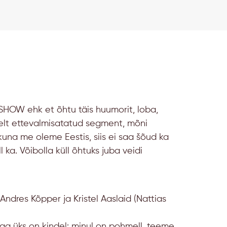
HOW ehk et õhtu täis huumorit, loba,
alselt ettevalmisatatud segment, mõni
kuna me oleme Eestis, siis ei saa šõud ka
ka. Võibolla küll õhtuks juba veidi
Andres Kõpper ja Kristel Aaslaid (Nattias
aga üks on kindel: minul on pohmell. teeme