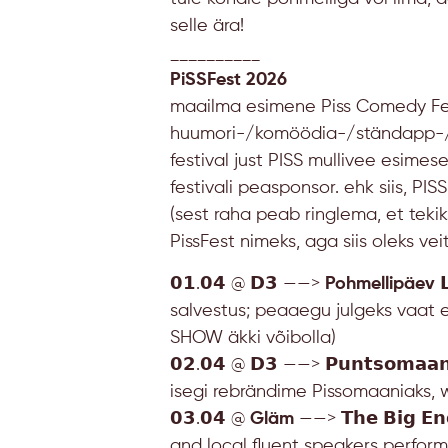
selle ära!
__________
PiSSFest 2026
maailma esimene Piss Comedy Fes
huumori-/komöödia-/ständapp-/ko
festival just PISS mullivee esim
festivali peasponsor. ehk siis, PIS
(sest raha peab ringlema, et teki
PissFest nimeks, aga siis oleks vei
𝟬𝟭.𝟬𝟰 @ 𝗗𝟯 ——>
Pohmellipäev

salvestus; peaaegu julgeks vaat e
SHOW äkki võibolla)
𝟬𝟮.𝟬𝟰 @ 𝗗𝟯 ——>
𝗣𝘂𝗻𝘁𝘀𝗼𝗺𝗮𝗮𝗻
isegi rebrändime Pissomaaniaks, w
𝟬𝟯.𝟬𝟰 @
Gläm
——> 𝗧𝗵𝗲 𝗕𝗶𝗴 𝗘𝗻
and local fluent speakers perform