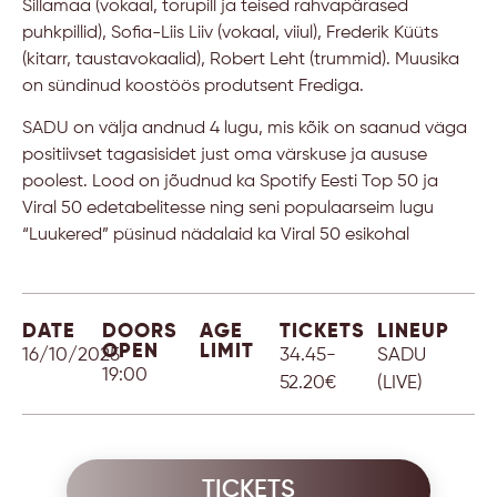
Sillamaa (vokaal, torupill ja teised rahvapärased
puhkpillid), Sofia-Liis Liiv (vokaal, viiul), Frederik Küüts
(kitarr, taustavokaalid), Robert Leht (trummid). Muusika
on sündinud koostöös produtsent Frediga.
SADU on välja andnud 4 lugu, mis kõik on saanud väga
positiivset tagasisidet just oma värskuse ja aususe
poolest. Lood on jõudnud ka Spotify Eesti Top 50 ja
Viral 50 edetabelitesse ning seni populaarseim lugu
“Luukered” püsinud nädalaid ka Viral 50 esikohal
DATE
DOORS
AGE
TICKETS
LINEUP
OPEN
LIMIT
16/10/2025
34.45-
SADU
19:00
52.20€
(LIVE)
TICKETS