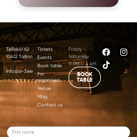
Telliskivi 62
Tickets
Friday –
10412 Tallinn
Saturday
Events
11 PM – 4 AM
Book table
info@d-3.ee
For
BOOK
TABLE
organisers
Venue
Mag
Contact us