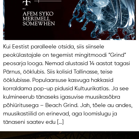
Kui Eestist paralleele otsida, siis siinsele
peokülastajale on tegemist mingitmoodi “Grind”
peosarja looga. Nemad alustasid 14 aastat tagasi
Pärnus, ööklubis. Siis kolisid Tallinasse, teise
ööklubisse. Populaarsuse kasvuga hakkasid
korraldama pop-up pidusid Kultuurikatlas. Ja see
kulmineerub tänaseks igasuvise muusikasõbra
põhiüritusega – Beach Grind. Jah, tõele au andes,
muusikastiilid on erinevad, aga loomislugu ja
tänaseni saatev edu […]