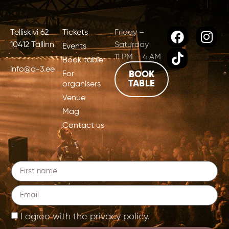
Telliskivi 62
Tickets
Friday –
10412 Tallinn
Saturday
Events
11 PM – 4 AM
Book table
info@d-3.ee
For
BOOK
TABLE
organisers
Venue
Mag
Contact us
I agree with the privacy policy.